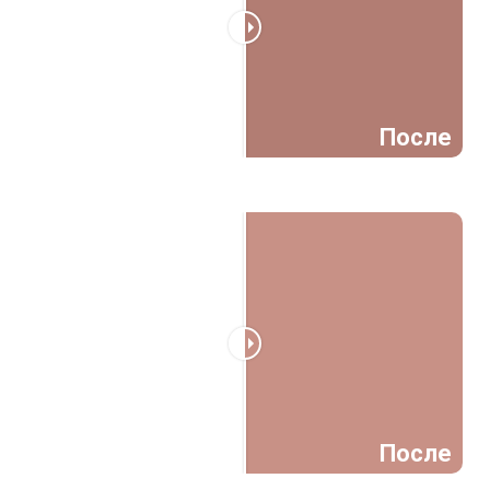
До
После
До
После