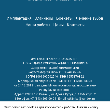
Имплантация
Элайнеры
Брекеты
Лечение зубов
Наши работы
Цены
Контакты
ИМЕЮТСЯ ПРОТИВОПОКАЗАНИЯ.
НЕОБХОДИМА КОНСУЛЬТАЦИЯ СПЕЦИАЛИСТА.
Центр комплексной стоматологии
«Архитектор Улыбок» ООО «Альбина»
| ОГРН 1091690002546 | ИНН 1655170862
Медицинская лицензия № Л041-01181-16/00363328
от 24.12.2013 г. выдана Министерством здравоохранения
Республики Татарстан.
Адрес: 420087, г. Казань, ул. Аделя Кутуя, д. 145б, корп. 2
| Телефон: +7 (843) 205-00-04 | Email:
stklinika@yandex.ru
Информация, размещенная на сайте, носит ознакомительный
Сайт собирает cookies для корректной работы. Нажав кнопку
характер, не предназначена для самостоятельной диагностики и