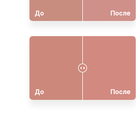
До
После
До
После