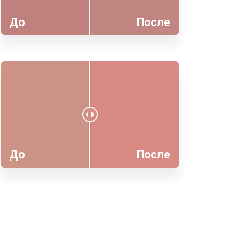
До
После
До
После