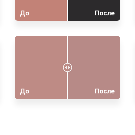
До
После
До
После