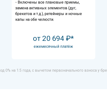
- Включены все плановые приемы,
замена активных элементов (дуг,
брекетов и т.д.), ретейнеры и ночные
капы на обе челюсти.
от 20 694 ₽*
ежемесячный платёж
д 0% на 1.5 года, с вычетом первоначального взноса у бре