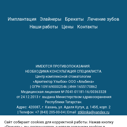
Имплантация
Элайнеры
Брекеты
Лечение зубов
Наши работы
Цены
Контакты
ИМЕЮТСЯ ПРОТИВОПОКАЗАНИЯ.
НЕОБХОДИМА КОНСУЛЬТАЦИЯ СПЕЦИАЛИСТА.
Центр комплексной стоматологии
«Архитектор Улыбок» ООО «Альбина»
| ОГРН 1091690002546 | ИНН 1655170862
Медицинская лицензия № Л041-01181-16/00363328
от 24.12.2013 г. выдана Министерством здравоохранения
Республики Татарстан.
Адрес: 420087, г. Казань, ул. Аделя Кутуя, д. 145б, корп. 2
| Телефон: +7 (843) 205-00-04 | Email:
stklinika@yandex.ru
Информация, размещенная на сайте, носит ознакомительный
Сайт собирает cookies для корректной работы. Нажав кнопку
характер, не предназначена для самостоятельной диагностики и
«Принять», вы соглашаетесь с использованием cookies в